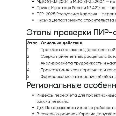
МДС 81-33.2004 и МДС 81-35.2004 — м
Приказ Минстроя России № 421/пр — п
ТЕР-2025 Республика Карелия — терри
Письма Департамента строительства и 
Этапы проверки ПИР-
Этап
Описание действия
1
Проверка состава разделов сметной
2
Сверка применённых расценок с базо
3
Анализ расчёта трудоёмкости и нак
4
Проверка индексов пересчёта и коэ
5
Формирование заключения об обосн
Региональные особенн
Индексы пересчёта для проектно-изыска
изыскательских;
Для Петрозаводска и южных районов при
В северных районах Карелии допускает