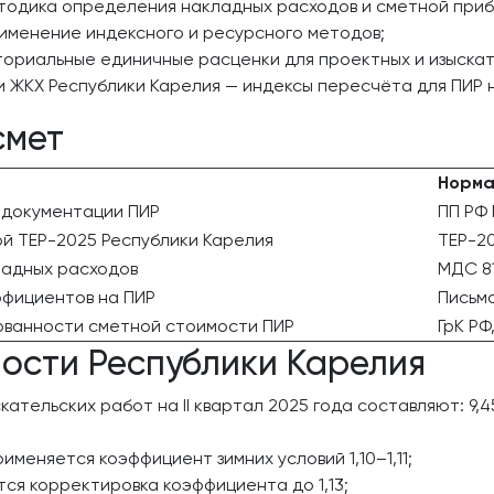
етодика определения накладных расходов и сметной приб
рименение индексного и ресурсного методов;
ториальные единичные расценки для проектных и изыскат
ЖКХ Республики Карелия — индексы пересчёта для ПИР на 
смет
Норма
 документации ПИР
ПП РФ
й ТЕР-2025 Республики Карелия
ТЕР-2
ладных расходов
МДС 8
ффициентов на ПИР
Письм
ованности сметной стоимости ПИР
ГрК РФ,
ости Республики Карелия
тельских работ на II квартал 2025 года составляют: 9,45
меняется коэффициент зимних условий 1,10–1,11;
ся корректировка коэффициента до 1,13;