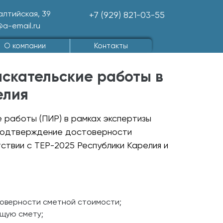
Балтийская, 39
+7 (929) 821-03-55
@a-email.ru
О компании
Контакты
скательские работы в
елия
 работы (ПИР) в рамках экспертизы
 подтверждение достоверности
ствии с ТЕР-2025 Республики Карелия и
товерности сметной стоимости;
бщую смету;