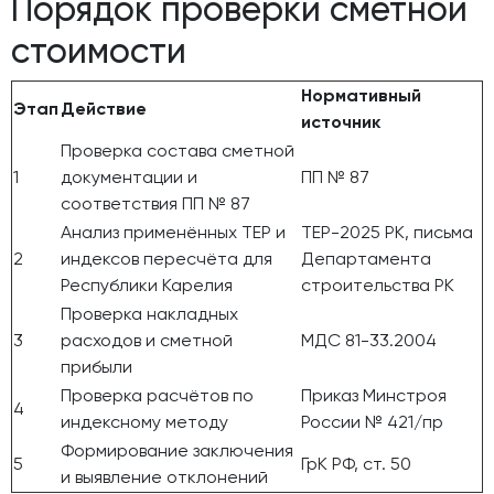
Порядок проверки сметной
стоимости
Нормативный
Этап
Действие
источник
Проверка состава сметной
1
документации и
ПП № 87
соответствия ПП № 87
Анализ применённых ТЕР и
ТЕР-2025 РК, письма
2
индексов пересчёта для
Департамента
Республики Карелия
строительства РК
Проверка накладных
3
расходов и сметной
МДС 81-33.2004
прибыли
Проверка расчётов по
Приказ Минстроя
4
индексному методу
России № 421/пр
Формирование заключения
5
ГрК РФ, ст. 50
и выявление отклонений