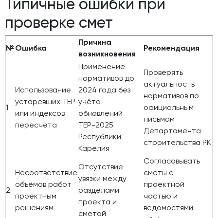
Типичные ошибки при
проверке смет
Причина
№
Ошибка
Рекомендация
возникновения
Применение
Проверять
нормативов до
актуальность
Использование
2024 года без
нормативов по
устаревших ТЕР
учёта
1
официальным
или индексов
обновлений
письмам
пересчёта
ТЕР-2025
Департамента
Республики
строительства РК
Карелия
Согласовывать
Отсутствие
Несоответствие
сметы с
увязки между
объёмов работ
проектной
2
разделами
проектным
частью и
проекта и
решениям
ведомостями
сметой