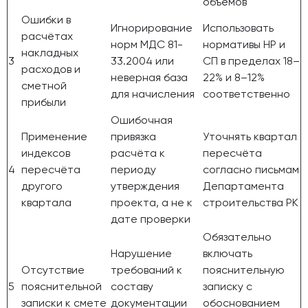
объёмов
Ошибки в
Игнорирование
Использовать
расчётах
норм МДС 81-
нормативы НР и
накладных
3
33.2004 или
СП в пределах 18–
расходов и
неверная база
22% и 8–12%
сметной
для начисления
соответственно
прибыли
Ошибочная
Применение
привязка
Уточнять квартал
индексов
расчёта к
пересчёта
4
пересчёта
периоду
согласно письмам
другого
утверждения
Департамента
квартала
проекта, а не к
строительства РК
дате проверки
Обязательно
Нарушение
включать
Отсутствие
требований к
пояснительную
5
пояснительной
составу
записку с
записки к смете
документации
обоснованием